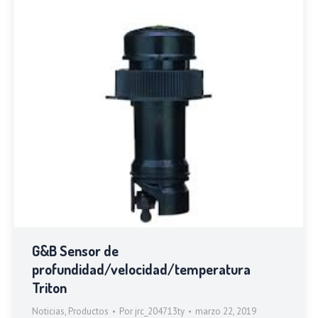
G&B Sensor de
profundidad/velocidad/temperatura
Triton
Noticias
,
Productos
Por
jrc_204713ty
marzo 22, 2019